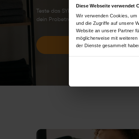
Diese Webseite verwendet 
Teste das SYMBIONT EMS-Training zum 
Wir verwenden Cookies, um I
dein Probetraining und probier's selbst.
und die Zugriffe auf unsere 
Website an unsere Partner fü
möglicherweise mit weiteren
JETZT TESTEN
der Dienste gesammelt habe