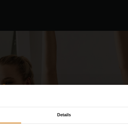
Experience
Equipment
EMS
Studios
nehmen
ning
NT
Details