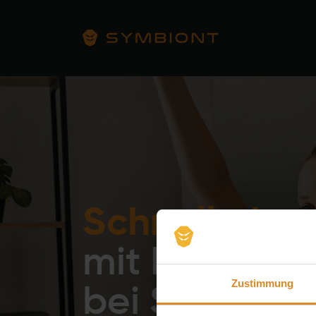
Schnell ab
mit EMS Trai
bei SYMBIO
Zustimmung