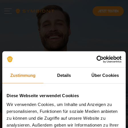
JETZT TESTEN
Das ideale
EMS-
Zustimmung
Details
Über Cookies
Equipment
und -System
für deinen Trainingserfolg
Diese Webseite verwendet Cookies
Wir verwenden Cookies, um Inhalte und Anzeigen zu
Modernste EMS-Technologie von SYMBIONT im eigenen
personalisieren, Funktionen für soziale Medien anbieten
komfortablen EMS-Anzug für mehr Spaß und Effizienz.
zu können und die Zugriffe auf unsere Website zu
analysieren. Außerdem geben wir Informationen zu Ihrer