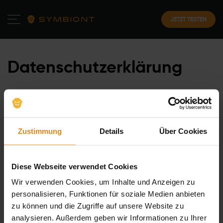
JETZT TESTEN
Datenschutzerklärung
Zustimmung
Details
Über Cookies
Der Datenschutz ist uns wichtig und wir legen
großen Wert auf den Schutz Ihrer Daten und die
Wahrung Ihrer Privatsphäre. Nachfolgend möchten
Diese Webseite verwendet Cookies
wir Ihnen darstellen welche Daten wir wann, zu
Wir verwenden Cookies, um Inhalte und Anzeigen zu
welchem Zweck und auf welcher Rechtsgrundlage
personalisieren, Funktionen für soziale Medien anbieten
verarbeiten.
zu können und die Zugriffe auf unsere Website zu
analysieren. Außerdem geben wir Informationen zu Ihrer