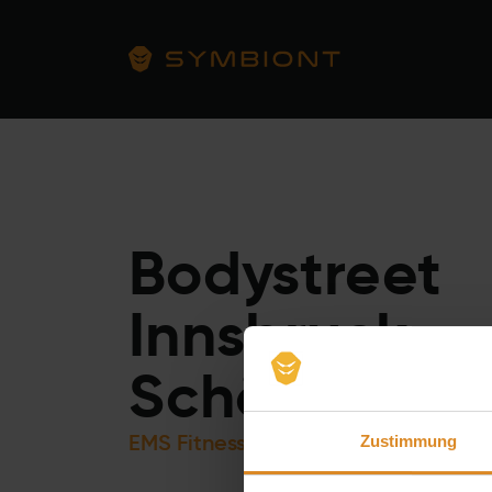
Bodystreet
Innsbruck
Schöpfstraß
EMS Fitness Training
Zustimmung