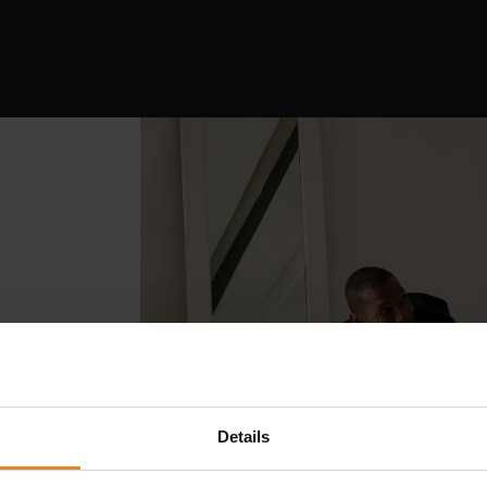
Experience
Equipment
EMS
Studios
e
Details